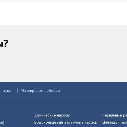
ы?
|
нтакты
Маневровые лебедки
Химические насосы
Червячные р
ия)
Водокольцевые вакуумные насосы
Цилиндрическ