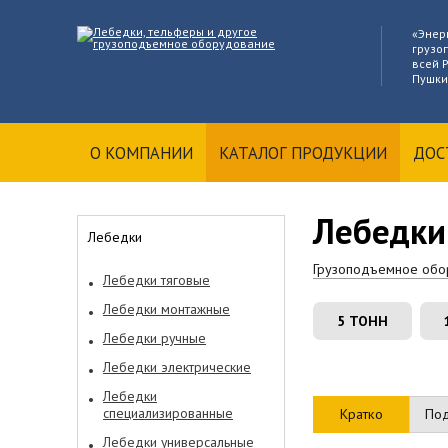
«Энер
грузо
всей Р
Пушкин
О КОМПАНИИ
КАТАЛОГ ПРОДУКЦИИ
ДОС
Лебедки
Лебедки
Грузоподъемное обо
Лебедки тяговые
Лебедки монтажные
5 ТОНН
Лебедки ручные
Лебедки электрические
Лебедки
специализированные
Кратко
По
Лебедки универсальные