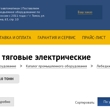
гоавтоматика» | Поставляем
подъемное оборудование по
Ваш заказ
оссии с 2011 года ✅ г. Томск, ул.
а, 63, стр. 10
ТАВКА И ОПЛАТА
ГАРАНТИЯ И СЕРВИС
ПРАЙС-ЛИСТ
 тяговые электрические
рудование
Каталог промышленного оборудования
Лебедк
10 ТОНН
дробно
По 
Сортировать: