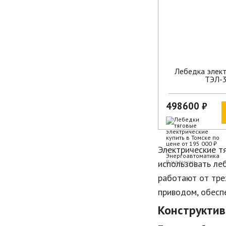
Лебедка элект
ТЭЛ-
498600 ₽
Электрические т
использовать ле
В наличии
работают от тре
приводом, обесп
Конструктив