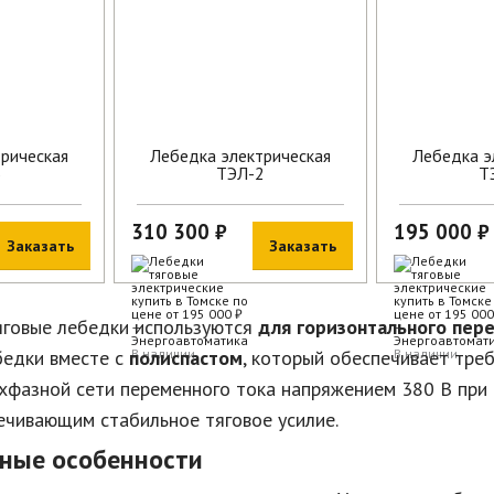
рическая
Лебедка электрическая
Лебедка э
3
ТЭЛ-2
Т
310 300 ₽
195 000 ₽
Заказать
Заказать
яговые лебедки используются
для горизонтального пер
бедки вместе с
полиспастом
В наличии
, который обеспечивает тре
В наличии
хфазной сети переменного тока напряжением 380 В при 
ечивающим стабильное тяговое усилие.
ные особенности